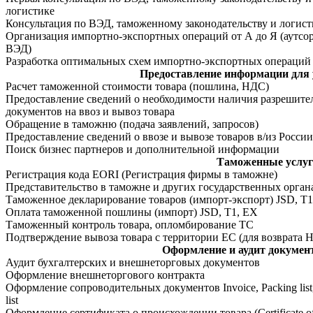
логистике
Консультация по ВЭД, таможенному законодательству и логист
Организация импортно-экспортных операций от А до Я (аутсо
ВЭД)
Разработка оптимальных схем импортно-экспортных операций
Предоставление информации для
Расчет таможенной стоимости товара (пошлина, НДС)
Предоставление сведений о необходимости наличия разрешит
документов на ввоз и вывоз товара
Обращение в таможню (подача заявлений, запросов)
Предоставление сведений о ввозе и вывозе товаров в/из России
Поиск бизнес партнеров и дополнительной информации
Таможенные услуг
Регистрация кода EORI (Регистрация фирмы в таможне)
Представительство в таможне и других государственных орган
Таможенное декларирование товаров (импорт-экспорт) JSD, T1
Оплата таможенной пошлины (импорт) JSD, T1, EX
Таможенный контроль товара, опломбирование ТС
Подтверждение вывоза товара с территории ЕС (для возврата 
Оформление и аудит докумен
Аудит бухгалтерских и внешнеторговых документов
Оформление внешнеторгового контракта
Оформление сопроводительных документов Invoice, Packing list,
list
Оформление сертификата о происхождении товара (Certificate o