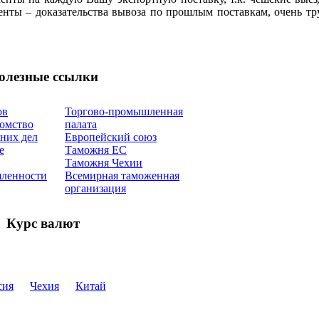
нты – доказательства вывоза по прошлым поставкам, очень тру
олезные ссылки
ов
Торгово-промышленная
домство
палата
них дел
Европейский союз
е
Таможня ЕС
Таможня Чехии
ленности
Всемирная таможенная
организация
Курс валют
сия
Чехия
Китай