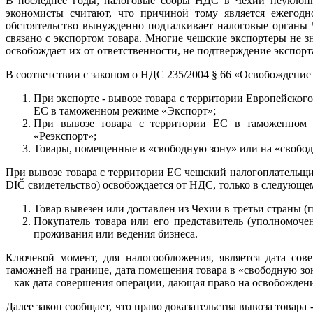
В последнее годы, налоговые сборы НДС в Чехии неуклонно
экономисты считают, что причиной тому является ежегод
обстоятельство вынужденно подталкивает налоговые органы 
связано с экспортом товара. Многие чешские экспортеры не з
освобождает их от ответственности, не подтверждение экспорт
В соответствии с законом о НДС 235/2004 § 66 «Освобождение 
При экспорте - вывозе товара с территории Европейского
ЕС в таможенном режиме «Экспорт»;
При вывозе товара с территории ЕС в таможенном 
«Реэкспорт»;
Товары, помещенные в «свободную зону» или на «свобод
При вывозе товара с территории ЕС чешский налогоплательщи
DIČ свидетельство) освобождается от НДС, только в следующем
Товар вывезен или доставлен из Чехии в третьи страны 
Покупатель товара или его представитель (уполномоче
проживания или ведения бизнеса.
Ключевой момент, для налогообложения, является дата сов
таможней на границе, дата помещения товара в «свободную зо
– как дата совершения операции, дающая право на освобожден
Далее закон сообщает, что право доказательства вывоза товар