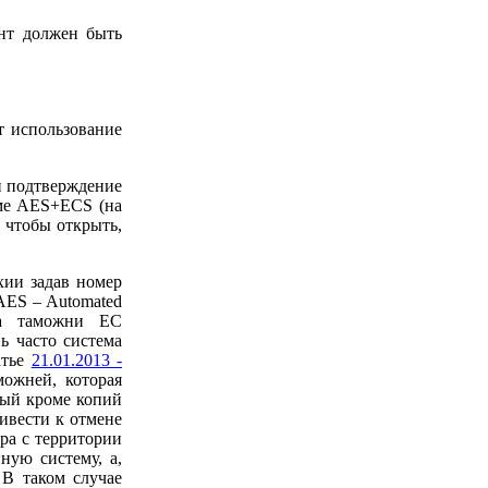
ент должен быть
т использование
и подтверждение
теме AES+ECS (на
, чтобы открыть,
хии задав номер
AES – Automated
та таможни ЕС
ь часто система
атье
21.01.2013 -
ожней, которая
рый кроме копий
ивести к отмене
ра с территории
ую систему, а,
. В таком случае