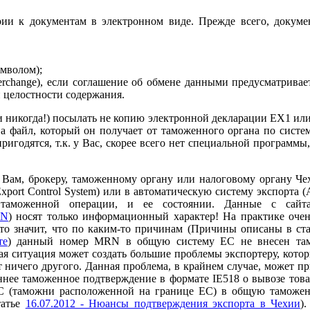
ерии к документам в электронном виде. Прежде всего, докум
мволом);
erchange), если соглашение об обмене данными предусматривае
 целостности содержания.
ти никогда!) посылать не копию электронной декларации EX1 ил
т.п., а файл, который он получает от таможенного органа по сис
игодятся, т.к. у Вас, скорее всего нет специальной программы
Вам, брокеру, таможенному органу или налоговому органу Че
ort Control System) или в автоматическую систему экспорта (
 таможенной операции, и ее состоянии. Данные с сай
EN
) носят только информационный характер! На практике очен
то значит, что по каким-то причинам (Причины описаны в ст
те
) данный номер MRN в общую систему ЕС не внесен там
я ситуация может создать большие проблемы экспортеру, кото
ничего другого. Данная проблема, в крайнем случае, может пр
ннее таможенное подтверждение в формате IE518 о вывозе това
С (таможни расположенной на границе ЕС) в общую таможенн
татье
16.07.2012 - Нюансы подтверждения экспорта в Чехии
)