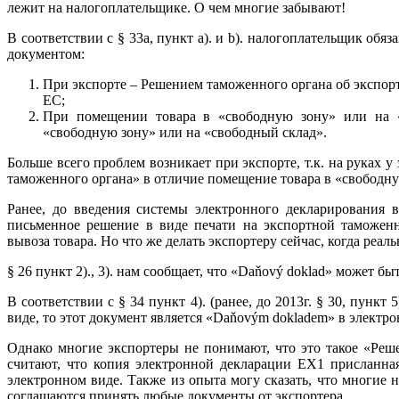
лежит на налогоплательщике. О чем многие забывают!
В соответствии с § 33a, пункт а). и b). налогоплательщик о
документом:
При экспорте – Решением таможенного органа об экспорте
ЕС;
При помещении товара в «свободную зону» или на 
«свободную зону» или на «свободный склад».
Больше всего проблем возникает при экспорте, т.к. на руках 
таможенного органа» в отличие помещение товара в «свободну
Ранее, до введения системы электронного декларирования 
письменное решение в виде печати на экспортной таможенн
вывоза товара. Но что же делать экспортеру сейчас, когда реал
§ 26 пункт 2)., 3). нам сообщает, что «Daňový doklad» может бы
В соответствии с § 34 пункт 4). (ранее, до 2013г. § 30, пун
виде, то этот документ является «Daňovým dokladem» в электро
Однако многие экспортеры не понимают, что это такое «Реш
считают, что копия электронной декларации EX1 присланная
электронном виде. Также из опыта могу сказать, что многие 
соглашаются принять любые документы от экспортера.