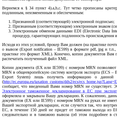
Вернемся к § 34 пункт 4).a,b,c. Тут четко прописаны крит
подлинным, неизмененным и обеспеченным:
Признанной (соответствующей) электронной подписью;
Признанным (соответствующим) электронным знаком (си
Электронным обменом данными EDI (Electronic Data Int
процедур, гарантирующих подлинность происхождения и
Исходя из этих условий, брокер Вам должен (на практике поч
о вывозе (Export notification – IE599) в формате pdf, jpg и 
практике это формат XML). Конечно, копии документов Вам пр
распечатать полученный файл XML.
Копии документа (EX или IE599) с номером MRN позволяют 
MRN в общеевропейскую систему контроля экспорта (ECS – Exp
Export System) лишь получить информацию о данной
(
http://ec.europa.eu/taxation_customs/dds2/ecs/ecs_home.jsp?Lang=
сообщает, что введенный Вами номер MRN не существует. Э
Электронное таможенное декларирование в ЕС при экспор
оформляла и закрывала Вашу декларацию. К сожалению, данна
документов (EX или IE599) с номером MRN на руках не имеет 
Вашей экспортной декларации, если случится так, что внутре
ЕС, в течение 150 дней не придет от таможни выхода из Е
следовательно и в таможню вывоза (об этом подробнее в с