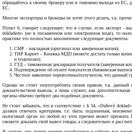
обращайтесь к своему брокеру или в таможню выхода из ЕС, 
ЕС.
Многие экспортеры и брокеры не хотят этого делать, т.к. прочи
Пункт 6, говорит следующее: что в случае, если экспорт -
dokladem» (не в письменном или электронном виде), то нал
практике это полностью заполненные следующие документы:
СМР – накладная (оригинал или заверенная копия);
ТИР Карнет – Книжка МДП (можете достать только копию
и подписью);
ГТД – таможенная декларация получателя (заверенная коп
Подтверждение об оплате покупателя (банковская выписк
Честное заявление перевозчика/получателя, что данный г
Однако не стоит злоупотреблять своим правом, т.к. данный
доказательством вывоза, а лишь служит, как дополнительная 
органы обычно требуют два подобных документа.
Не стоит забывать, что в соответствие с § 34, «Daňový dokla
должен отвечать критериям, т.е. быть: подлинным, неизмен
налоговый орган по любой из этих причин может признать 
сможете доказать свой вывоз товара, а следовательно и рассч
Я считаю, что лучше заранее позаботится и собрать все док