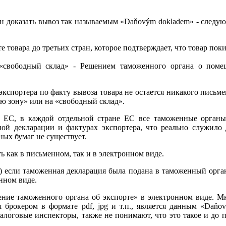
бязан доказать вывоз так называемым «Daňovým dokladem» - сле
 товара до третьих стран, которое подтверждает, что товар по
«свободный склад» - Решением таможенного органа о поме
у экспортера по факту вывоза товара не остается никакого пись
ю зону» или на «свободный склад».
в ЕС, в каждой отдельной стране ЕС все таможенные органы
ой декларации и фактурах экспортера, что реально служило 
ьных бумаг не существует.
ть как в письменном, так и в электронном виде.
кт 5) если таможенная декларация была подана в таможенный орг
нном виде.
ение таможенного органа об экспорте» в электронном виде. 
 брокером в формате pdf, jpg и т.п., является данным «Daňo
налоговые инспекторы, также не понимают, что это такое и до 