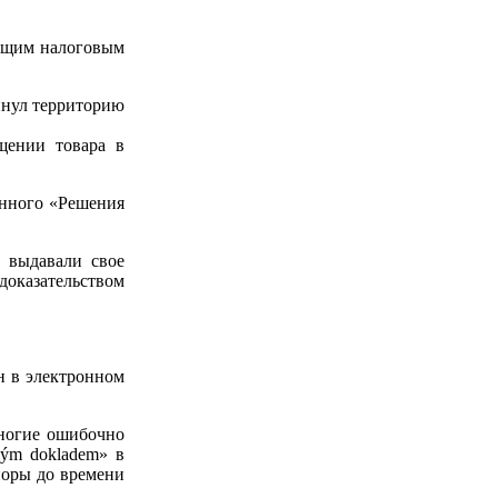
дующим налоговым
кинул территорию
щении товара в
менного «Решения
 выдавали свое
доказательством
ан в электронном
Многие ошибочно
vým dokladem» в
поры до времени