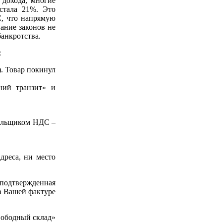
 дохода, многие
стала 21%. Это
С, что напрямую
ание законов не
банкротства.
:
). Товар покинул
ний транзит» и
тельщиком НДС –
дреса, ни место
подтвержденная
 в Вашей фактуре
свободный склад»