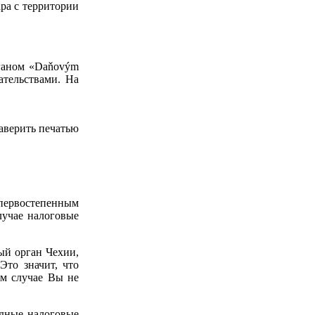
ра с территории
рганом «Daňovým
ательствами. На
аверить печатью
 первостепенным
лучае налоговые
вый орган Чехии,
Это значит, что
ом случае Вы не
здные налоговые