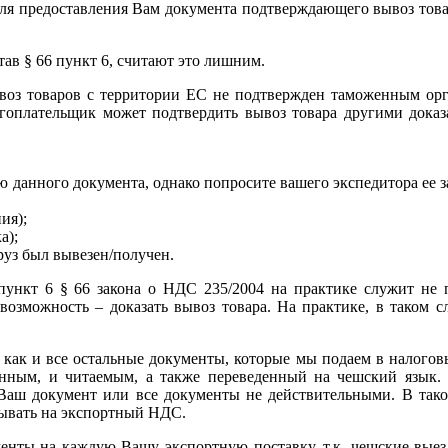
для предоставления Вам документа подтверждающего вывоз това
тав § 66 пункт 6, считают это лишним.
 вывоз товаров с территории ЕС не подтвержден таможенным о
огоплательщик может подтвердить вывоз товара другими доказ
 данного документа, однако попросите вашего экспедитора ее з
ия);
а);
руз был вывезен/получен.
 пункт 6 § 66 закона о НДС 235/2004 на практике служит не
возможность – доказать вывоз товара. На практике, в таком с
d» как и все остальные документы, которые мы подаем в налого
енным, и читаемым, а также переведенный на чешский язык. 
Ваш документ или все документы не действительными. В так
итывать на экспортный НДС.
ументы на каждую Вашу экспортную поставку, т.к. чешские вые