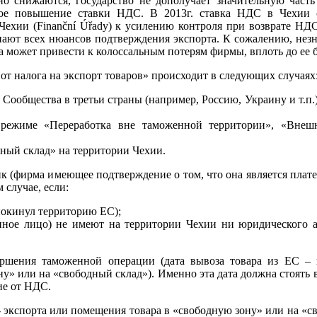
 снижаются, государство не дополучает значительную часть
ное повышение ставки НДС. В 2013г. ставка НДС в Чехии 
Чехии (Finanční Úřady) к усилению контроля при возврате НД
нают всех нюансов подтверждения экспорта. К сожалению, незн
а может привести к колоссальным потерям фирмы, вплоть до ее 
от налога на экспорт товаров» происходит в следующих случаях
 Сообщества в третьи страны (например, Россию, Украину и т.п.
режиме «Переработка вне таможенной территории», «Внеш
ный склад» на территории Чехии.
к (фирма имеющее подтверждение о том, что она является пла
 случае, если:
(покинул территорию ЕС);
нное лицо) не имеют на территории Чехии ни юридического а
ершения таможенной операции (дата вывоза товара из ЕС – 
ну» или на «свободный склад»). Именно эта дата должна стоять
ие от НДС.
а - экспорта или помещения товара в «свободную зону» или на «